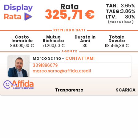
Rata
TAN:
3.65%
325,71 €
TAEG:
3.86%
LTV:
80%
( tasso fisso )
RIEPILOGO DATI
Costo
Mutuo
Durata in
Totale
Immobile
Richiesto
Anni
Dovuto
89.000,00 €
71.200,00 €
30
118.465,39 €
AGENTE
Marco
Sarno -
CONTATTAMI
3391896679
marco.sarno@affida.credit
Trasparenza
SCARICA