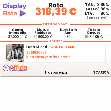
Rata
TAN:
3.65%
318,39 €
TAEG:
3.86%
LTV:
80%
( tasso fisso )
RIEPILOGO DATI
Costo
Mutuo
Durata in
Totale
Immobile
Richiesto
Anni
Dovuto
87.000,00 €
69.600,00 €
30
115.810,05 €
AGENTE
Luca
Sfienti -
CONTATTAMI
3668120959
luca.sfienti@affida.credit
Trasparenza
SCARICA