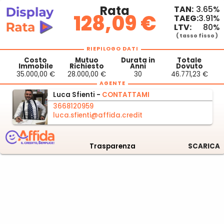
Rata
TAN:
3.65%
128,09 €
TAEG:
3.91%
LTV:
80%
( tasso fisso )
RIEPILOGO DATI
Costo
Mutuo
Durata in
Totale
Immobile
Richiesto
Anni
Dovuto
35.000,00 €
28.000,00 €
30
46.771,23 €
AGENTE
Luca
Sfienti -
CONTATTAMI
3668120959
luca.sfienti@affida.credit
Trasparenza
SCARICA