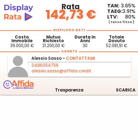
Rata
TAN:
3.65%
142,73 €
TAEG:
3.91%
LTV:
80%
( tasso fisso )
RIEPILOGO DATI
Costo
Mutuo
Durata in
Totale
Immobile
Richiesto
Anni
Dovuto
39.000,00 €
31.200,00 €
30
52.081,91 €
AGENTE
Alessio
Sasso -
CONTATTAMI
3486054759
alessio.sasso@affida.credit
Trasparenza
SCARICA