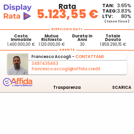
Rata
TAN:
3.65%
5.123,55 €
TAEG:
3.83%
LTV:
80%
( tasso fisso )
RIEPILOGO DATI
Costo
Mutuo
Durata in
Totale
Immobile
Richiesto
Anni
Dovuto
1.400.000,00 €
1.120.000,00 €
30
1.859.290,15 €
AGENTE
Francesco
Accogli -
CONTATTAMI
3487435463
francesco.accogli@affida.credit
Trasparenza
SCARICA